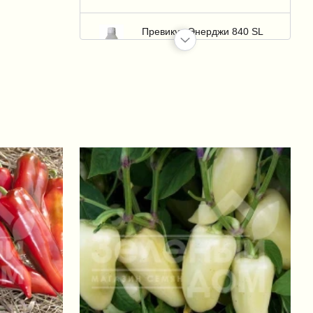
Превикур Энерджи 840 SL
(Previcur Energy 840 SL)
+1 958 грн.