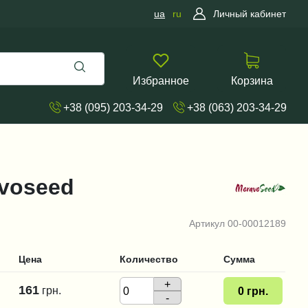
ua
ru
Личный кабинет
Избранное
Корзина
+38 (095) 203-34-29
+38 (063) 203-34-29
avoseed
Артикул
00-00012189
Цена
Количество
Сумма
+
161
грн.
0
грн.
-