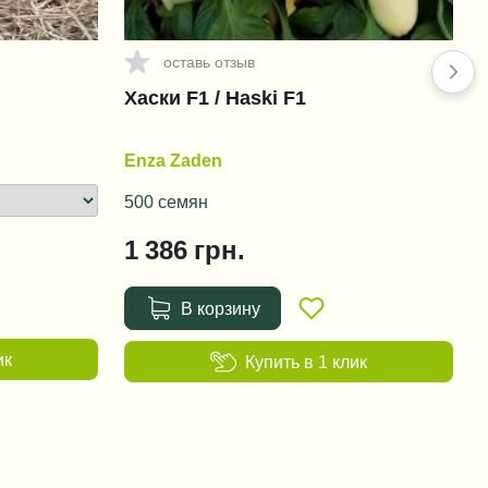
оставь отзыв
Хаски F1 / Haski F1
Enza Zaden
500 семян
1 386
грн.
В корзину
ик
Купить в 1 клик