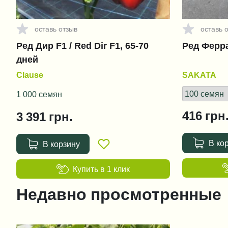
оставь отзыв
оставь 
Ред Дир F1 / Red Dir F1, 65-70
Ред Ферра
дней
Clause
SAKATA
1 000 семян
416
грн
3 391
грн.
В ко
В корзину
Купить в 1 клик
Недавно просмотренные