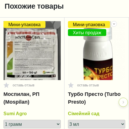
Похожие товары
Мини-упаковка
Мини-упаковка
Хиты продаж
оставь отзыв
оставь отзыв
Моспилан, РП
Турбо Престо (Turbo
(Mospilan)
Presto)
Sumi Agro
Сімейний сад