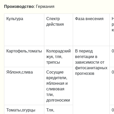
Производство
: Германия
Культура
Спектр
Фаза внесения
действия
к
Картофель,томаты
Колорадский
В период
0
жук, тля,
вегетации в
трипсы
зависимости от
фитосанитарных
Яблоня,слива
Сосущие
0
прогнозов
вредители,
яблонная и
сливовая
тли,
долгоносики
Томаты,огурцы
Тля,
0