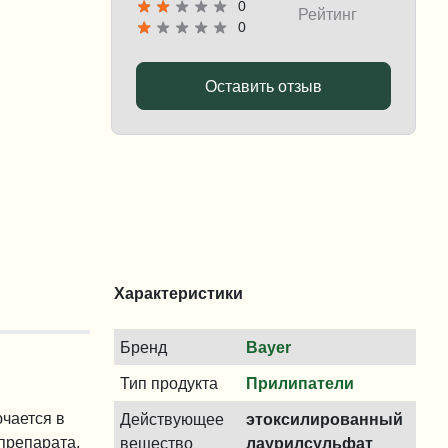
0
Рейтинг
0
Оставить отзыв
Характеристики
Бренд
Bayer
Тип продукта
Прилипатели
чается в
Действующее
этоксилированный
препарата,
вещество
лаурилсульфат