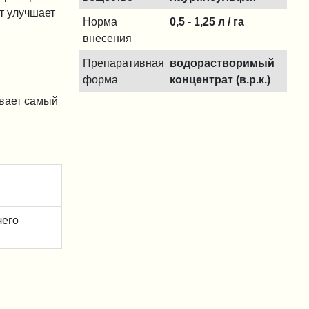
т улучшает
Норма
0,5 - 1,25 л / га
внесения
Препаративная
водорастворимый
форма
концентрат (в.р.к.)
вает самый
чего