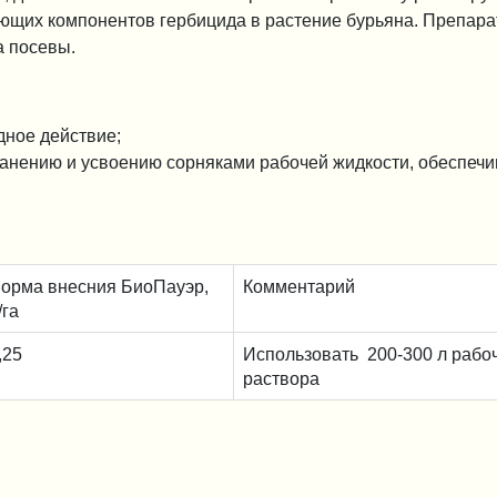
ющих компонентов гербицида в растение бурьяна. Препара
а посевы.
дное действие;
анению и усвоению сорняками рабочей жидкости, обеспечи
орма внесния БиоПауэр,
Комментарий
/га
,25
Использовать 200-300 л рабо
раствора