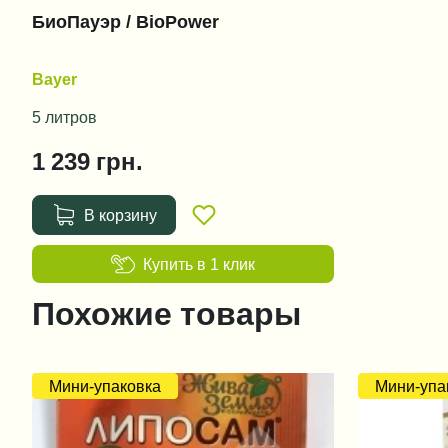
БиоПауэр / BioPower
Bayer
5 литров
1 239
грн.
В корзину
Купить в 1 клик
Похожие товары
Мини-упаковка
Мини-упа