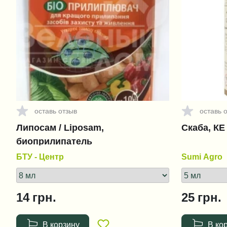
оставь отзыв
оставь 
Липосам / Liposam,
Скаба, КЕ 
биоприлипатель
БТУ - Центр
Sumi Agro
14
грн.
25
грн.
В корзину
В ко