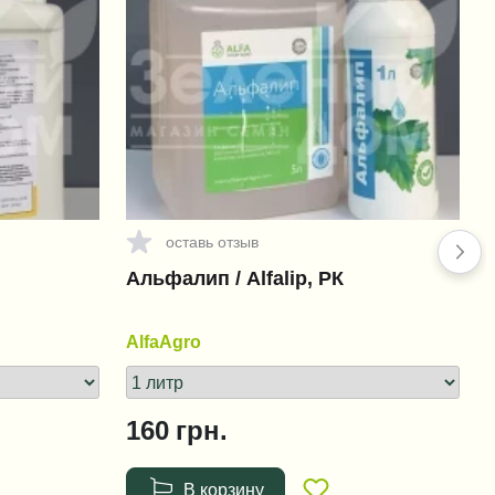
оставь отзыв
Альфалип / Alfalip, РК
AlfaAgro
1
160
грн.
В корзину