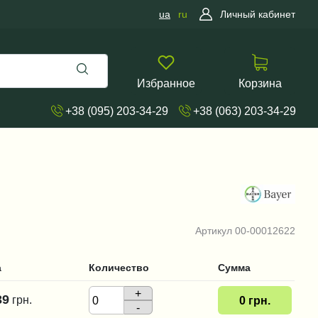
ua
ru
Личный кабинет
Избранное
Корзина
+38 (095) 203-34-29
+38 (063) 203-34-29
Артикул
00-00012622
а
Количество
Сумма
+
39
грн.
0
грн.
-