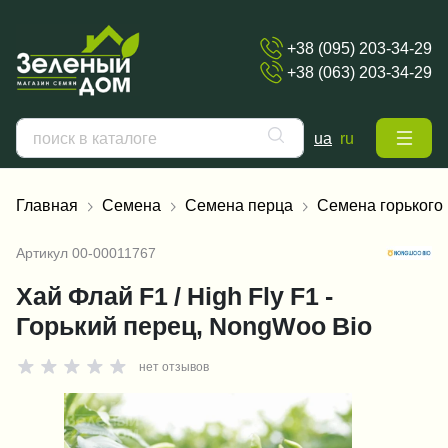
+38 (095) 203-34-29
+38 (063) 203-34-29
ua
ru
Главная
Семена
Семена перца
Семена горького
Артикул
00-00011767
Хай Флай F1 / High Fly F1 -
Горький перец, NongWoo Bio
нет отзывов