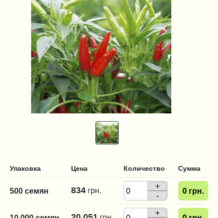
Упаковка
Цена
Количество
Сумма
+
834
грн.
500 семян
0
грн.
-
+
20 051
грн.
10 000 семян
0
грн.