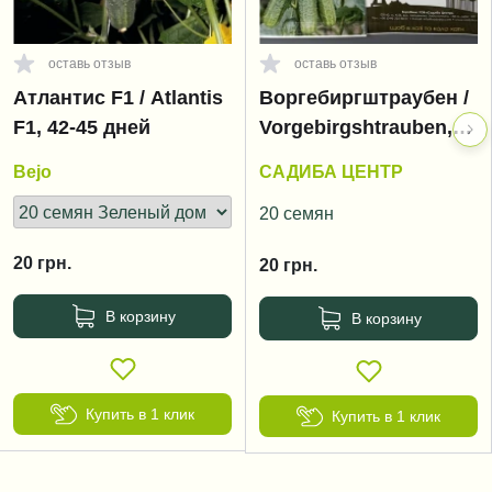
оставь отзыв
оставь отзыв
Атлантис F1 / Atlantis
Воргебиргштраубен /
F1, 42-45 дней
Vorgebirgshtrauben,
40-45 дней
Bejo
САДИБА ЦЕНТР
20 семян
20
грн.
20
грн.
В корзину
В корзину
Купить в 1 клик
Купить в 1 клик