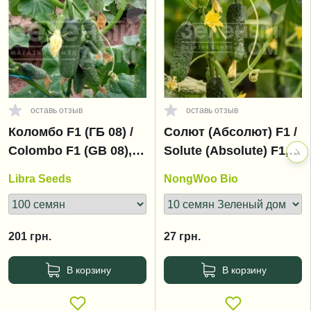
оставь отзыв
оставь отзыв
Коломбо F1 (ГБ 08) /
Солют (Абсолют) F1 /
Colombo F1 (GВ 08),
Solute (Absolute) F1,
35-45 дней
35 дней
Libra Seeds
NongWoo Bio
201
грн.
27
грн.
В корзину
В корзину