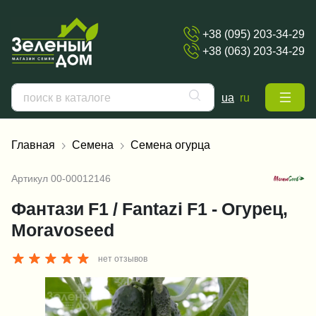
+38 (095) 203-34-29
+38 (063) 203-34-29
ua
ru
Главная
Семена
Семена огурца
Артикул
00-00012146
Фантази F1 / Fantazi F1 - Огурец,
Moravoseed
нет отзывов