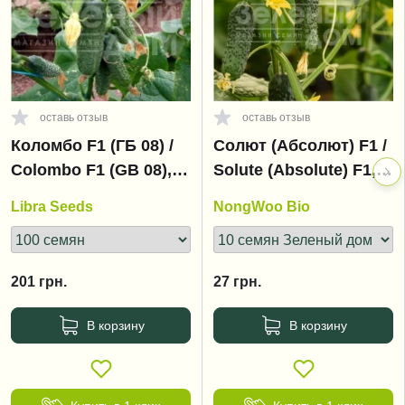
оставь отзыв
оставь отзыв
Коломбо F1 (ГБ 08) /
Солют (Абсолют) F1 /
Colombo F1 (GВ 08),
Solute (Absolute) F1,
35-45 дней
35 дней
Libra Seeds
NongWoo Bio
201
грн.
27
грн.
В корзину
В корзину