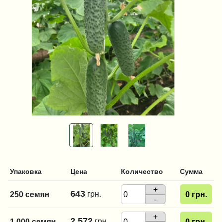
Упаковка
Цена
Количество
Сумма
+
643
грн.
250 семян
0
грн.
-
+
2 572
грн.
1 000 семян
0
грн.