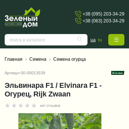
+38 (095) 203-34-29
+38 (063) 203-34-29
ua
ru
Главная
Семена
Семена огурца
Артикул
00-00013539
Эльвинара F1 / Elvinara F1 -
Огурец, Rijk Zwaan
нет отзывов