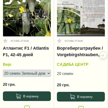
оставь отзыв
оставь отзыв
Атлантис F1 / Atlantis
Воргебиргштраубен /
F1, 42-45 дней
Vorgebirgshtrauben,
40-45 дней
Bejo
САДИБА ЦЕНТР
20 семян
20
грн.
20
грн.
В корзину
В корзину