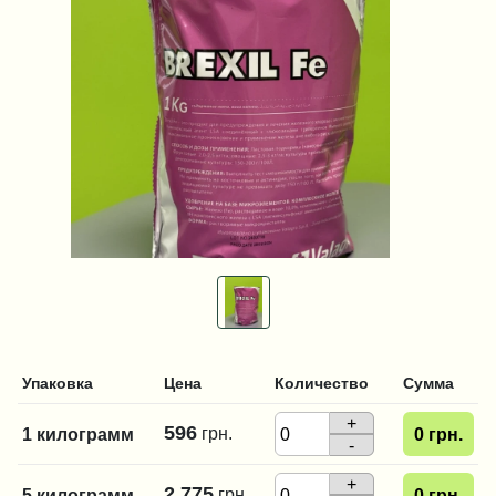
Упаковка
Цена
Количество
Сумма
+
596
грн.
1 килограмм
0
грн.
-
+
2 775
грн.
5 килограмм
0
грн.