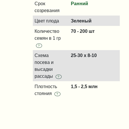
Срок
Ранний
созревания
Цвет плода
Зеленый
Количество
70 - 200 шт
семян в 1 гр
?
Схема
25-30 х 8-10
посева и
высадки
рассады
?
Плотность
1,5 - 2,5 млн
стояния
?