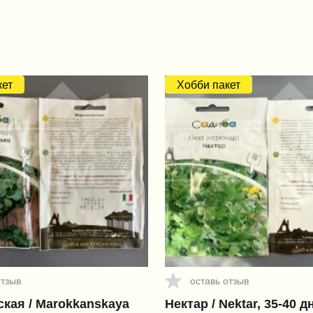
кет
Хобби пакет
отзыв
оставь отзыв
кая / Marokkanskaya
Нектар / Nektar, 35-40 д