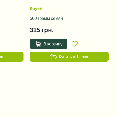
Коуел
500 грамм семян
315
грн.
В корзину
ик
Купить в 1 клик