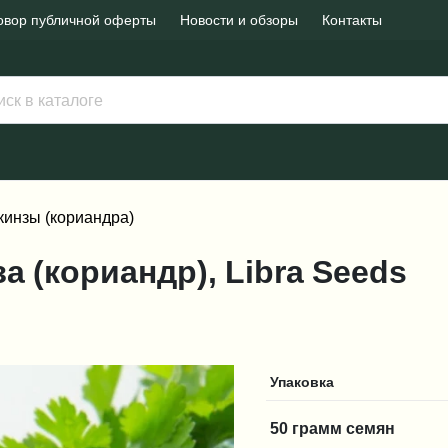
овор публичной оферты
Новости и обзоры
Контакты
кинзы (кориандра)
нза (кориандр), Libra Seeds
Упаковка
50 грамм семян