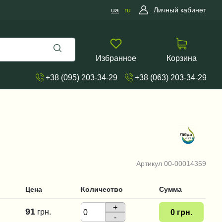
ua
ru
Личный кабинет
Избранное
Корзина
+38 (095) 203-34-29
+38 (063) 203-34-29
Артикул
00-00014359
Цена
Количество
Сумма
+
91
грн.
0
грн.
-