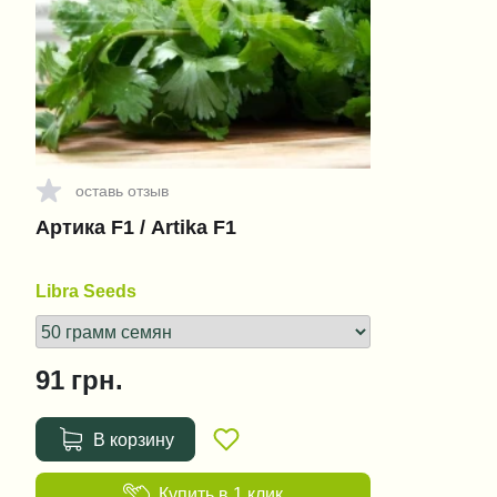
оставь отзыв
Артика F1 / Artika F1
Libra Seeds
91
грн.
В корзину
Купить в 1 клик