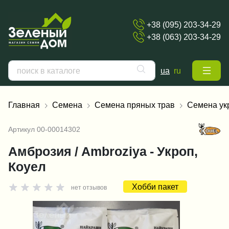
+38 (095) 203-34-29
+38 (063) 203-34-29
ua
ru
Главная
Семена
Семена пряных трав
Семена ук
Артикул
00-00014302
Амброзия / Ambroziya - Укроп,
Коуел
Хобби пакет
нет отзывов