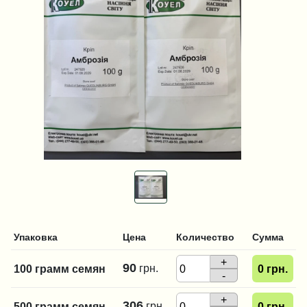
Упаковка
Цена
Количество
Сумма
+
90
грн.
100 грамм семян
0
грн.
-
+
306
грн.
500 грамм семян
0
грн.