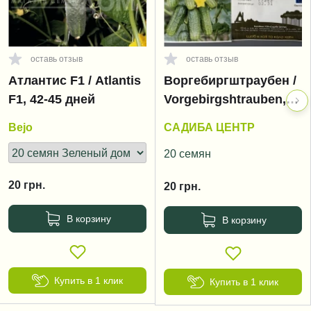
оставь отзыв
оставь отзыв
Атлантис F1 / Atlantis
Воргебиргштраубен /
F1, 42-45 дней
Vorgebirgshtrauben,
40-45 дней
Bejo
САДИБА ЦЕНТР
20 семян
20
грн.
20
грн.
В корзину
В корзину
Купить в 1 клик
Купить в 1 клик