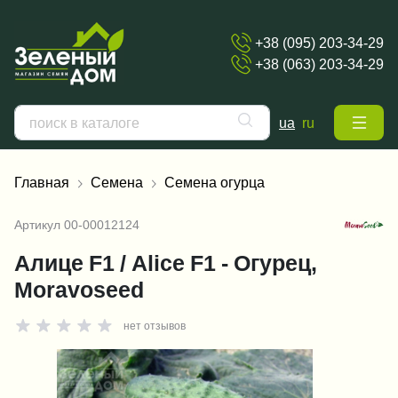
+38 (095) 203-34-29
+38 (063) 203-34-29
ua
ru
Главная
Семена
Семена огурца
Артикул
00-00012124
Алице F1 / Alice F1 - Огурец,
Moravoseed
нет отзывов