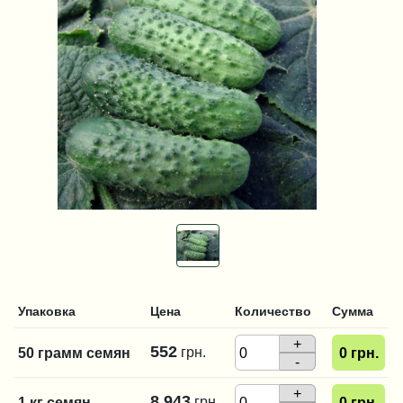
Упаковка
Цена
Количество
Сумма
+
552
грн.
50 грамм семян
0
грн.
-
+
8 943
грн.
1 кг семян
0
грн.