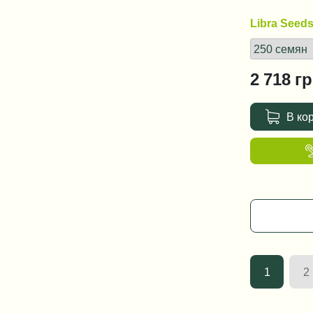
Libra Seed
2 718
гр
В ко
1
2