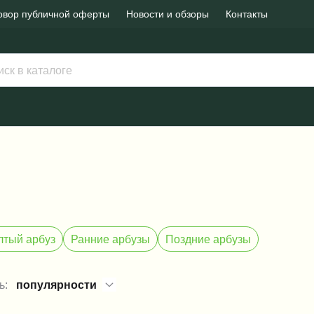
овор публичной оферты
Новости и обзоры
Контакты
тый арбуз
Ранние арбузы
Поздние арбузы
ь:
популярности