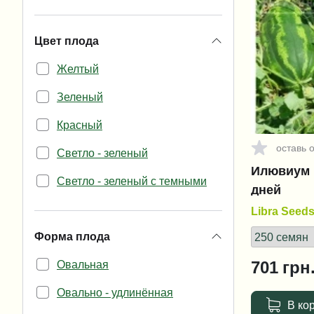
Чарльстон Грей
Цвет плода
Шуга Бейби
Желтый
Зеленый
Красный
оставь 
Светло - зеленый
Илювиум F1
Светло - зеленый с темными
дней
полосами
Libra Seed
Темно - зеленый
Форма плода
Темно - зеленый со светлыми
Овальная
701
грн
полосами
Овально - удлинённая
В ко