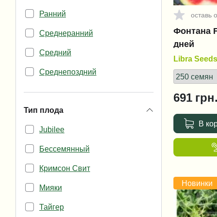
Ранний
SEMO
оставь 
5 кг
Фонтана F1
Среднеранний
Seminis
10 кг
дней
Средний
Solare Sementi
Libra Seed
Среднепоздний
Spark Seeds
Поздний
Syngenta
691
грн
Тип плода
Takii Seeds
В ко
Jubilee
United Genetics
Бессемянный
YUKSEL TOHUM
Кримсон Свит
САДИБА ЦЕНТР
Новинки
Мияки
Manier Seeds
Тайгер