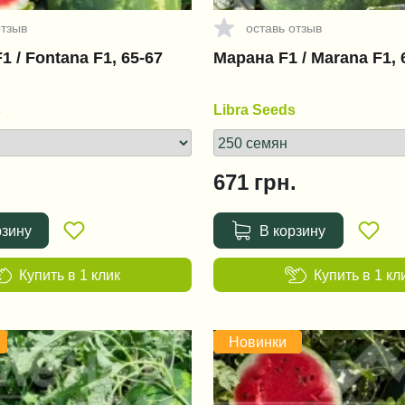
отзыв
оставь отзыв
 / Fontana F1, 65-67
Марана F1 / Marana F1, 
s
Libra Seeds
.
671
грн.
рзину
В корзину
Купить в 1 клик
Купить в 1 кл
Новинки