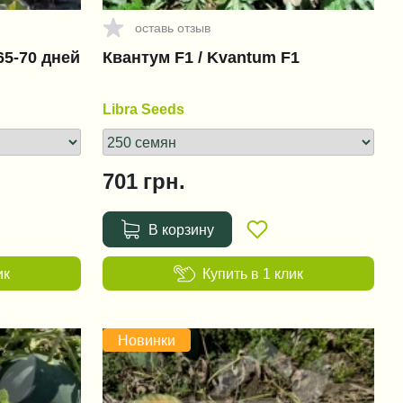
оставь отзыв
65-70 дней
Квантум F1 / Kvantum F1
Libra Seeds
701
грн.
В корзину
ик
Купить в 1 клик
Новинки