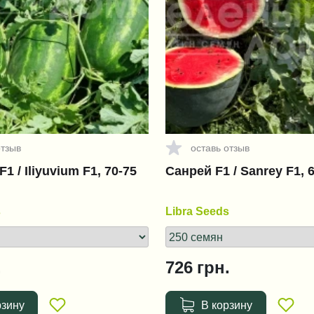
отзыв
оставь отзыв
 / Iliyuvium F1, 70-75
Санрей F1 / Sanrey F1, 
s
Libra Seeds
.
726
грн.
рзину
В корзину