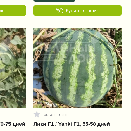
ик
Купить в 1 клик
оставь отзыв
70-75 дней
Янки F1 / Yanki F1, 55-58 дней