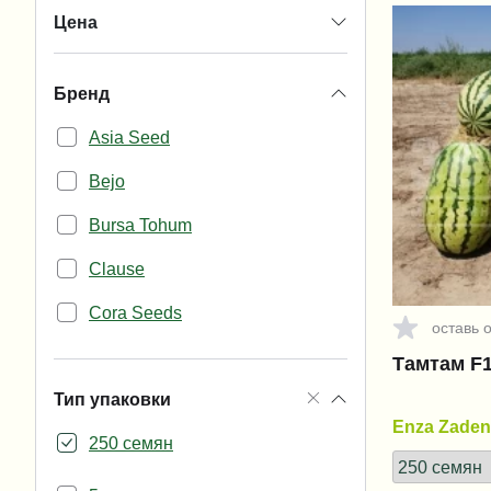
Цена
Бренд
Asia Seed
Bejo
Bursa Tohum
Clause
Cora Seeds
оставь 
Enza Zaden
Тамтам F1
Тип упаковки
Ergon seeds
Enza Zaden
250 семян
GRIFFATON
Hazera