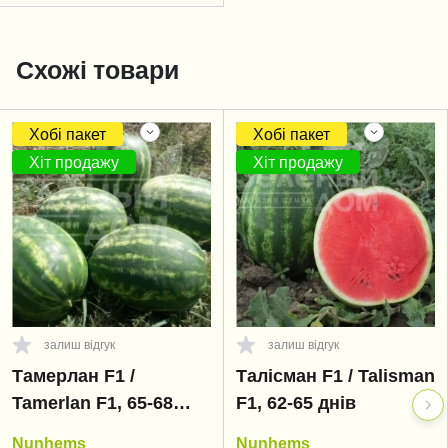
Схожі товари
Хобі пакет
Хобі пакет
Хіт продажу
Хіт продажу
залиш відгук
залиш відгук
Тамерлан F1 /
Талісман F1 / Talisman
Tamerlan F1, 65-68
F1, 62-65 днів
днів
Nunhems
Nunhems