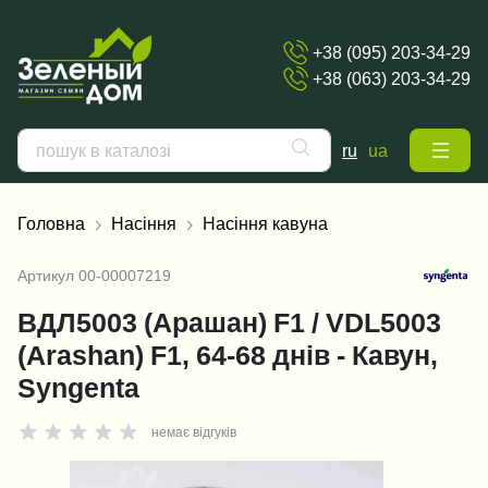
+38 (095) 203-34-29
+38 (063) 203-34-29
ru
ua
Головна
Насіння
Насіння кавуна
Артикул
00-00007219
ВДЛ5003 (Арашан) F1 / VDL5003
(Arashan) F1, 64-68 днів - Кавун,
Syngenta
немає відгуків