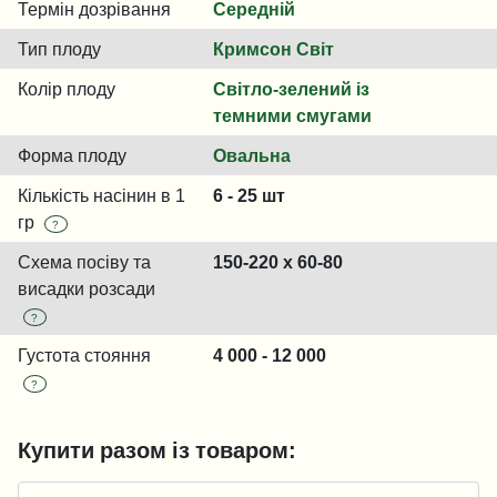
Термін дозрівання
Середній
Тип плоду
Кримсон Світ
Колір плоду
Світло-зелений із
темними смугами
Форма плоду
Овальна
Кількість насінин в 1
6 - 25 шт
гр
?
Схема посіву та
150-220 x 60-80
висадки розсади
?
Густота стояння
4 000 - 12 000
?
Купити разом із товаром: