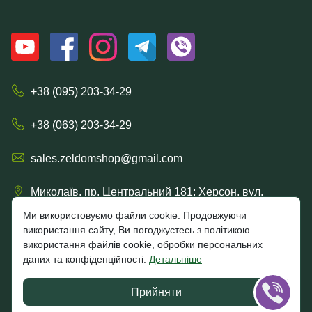
+38 (095) 203-34-29
+38 (063) 203-34-29
sales.zeldomshop@gmail.com
Миколаїв, пр. Центральний 181; Херсон, вул.
Рішельєвська, 57/15
Ми використовуємо файли cookie. Продовжуючи
використання сайту, Ви погоджуєтесь з політикою
використання файлів cookie, обробки персональних
даних та конфіденційності.
Детальніше
4.7
★★★★★
★★★★★
Google
Прийняти
Відгуки клієнтів