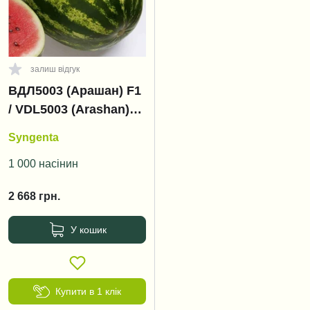
залиш відгук
ВДЛ5003 (Арашан) F1
/ VDL5003 (Arashan)
F1, 64-68 днів
Syngenta
1 000 насінин
2 668
грн.
У кошик
Купити в 1 клік