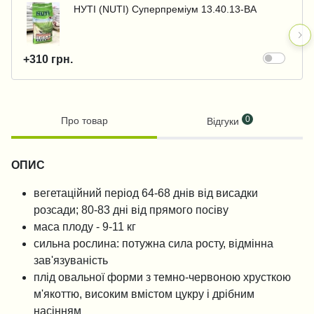
НУТІ (NUTI) Суперпреміум 13.40.13-BA
+310 грн.
0
Про товар
Відгуки
ОПИС
вегетаційний період 64-68 днів від висадки
розсади; 80-83 дні від прямого посіву
маса плоду - 9-11 кг
сильна рослина: потужна сила росту, відмінна
зав'язуваність
плід овальної форми з темно-червоною хрусткою
м'якоттю, високим вмістом цукру і дрібним
насінням