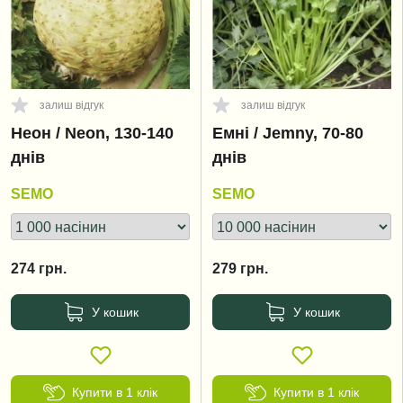
залиш відгук
залиш відгук
Неон / Neon, 130-140
Емні / Jemny, 70-80
днів
днів
SEMO
SEMO
274
грн.
279
грн.
У кошик
У кошик
Купити в 1 клік
Купити в 1 клік