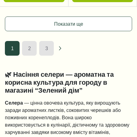
Показати ще
1
2
3
🌿
Насіння селери — ароматна та
корисна культура для городу в
магазині “Зелений дім”
Селера
— цінна овочева культура, яку вирощують
заради ароматних листків, соковитих черешків або
поживних коренеплодів. Вона широко
використовується в кулінарії, дієтичному та здоровому
харчуванні завдяки високому вмісту вітамінів,