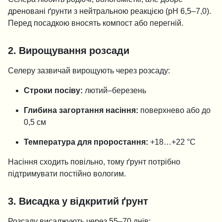
дреновані ґрунти з нейтральною реакцією (pH 6,5–7,0).
Перед посадкою вносять компост або перегній.
2. Вирощування розсади
Селеру зазвичай вирощують через розсаду:
Строки посіву:
лютий–березень
Глибина загортання насіння:
поверхнево або до
0,5 см
Температура для проростання:
+18…+22 °C
Насіння сходить повільно, тому ґрунт потрібно
підтримувати постійно вологим.
3. Висадка у відкритий ґрунт
Розсаду висаджують через 55–70 днів: