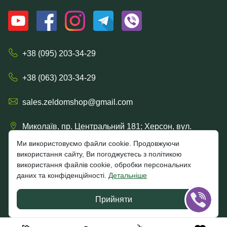
+38 (095) 203-34-29
+38 (063) 203-34-29
sales.zeldomshop@gmail.com
Миколаїв, пр. Центральний 181; Херсон, вул.
Рішельєвська, 57/15
Ми використовуємо файли cookie. Продовжуючи
використання сайту, Ви погоджуєтесь з політикою
використання файлів cookie, обробки персональних
даних та конфіденційності.
Детальніше
4.7
★★★★★
★★★★★
Google
Прийняти
Відгуки клієнтів