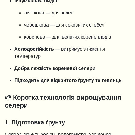
Існує кілька видів
:
листкова — для зелені
черешкова — для соковитих стебел
коренева — для великих коренеплодів
Холодостійкість
— витримує зниження
температур
Добра лежкість кореневої селери
Підходить для відкритого ґрунту та теплиць
🌱
Коротка технологія вирощування
селери
1. Підготовка ґрунту
Селера любить родючі, вологомісткі, але добре