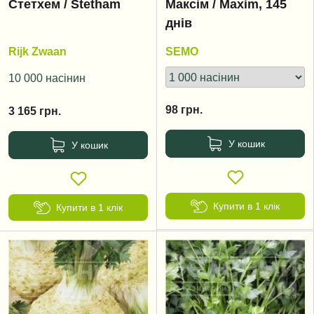
Стетхем / Stetham
Максім / Maxim, 145
днів
Rijk Zwaan
SEMO
10 000 насінин
98
грн.
3 165
грн.
У кошик
У кошик
Купити в 1 клік
Купити в 1 клік