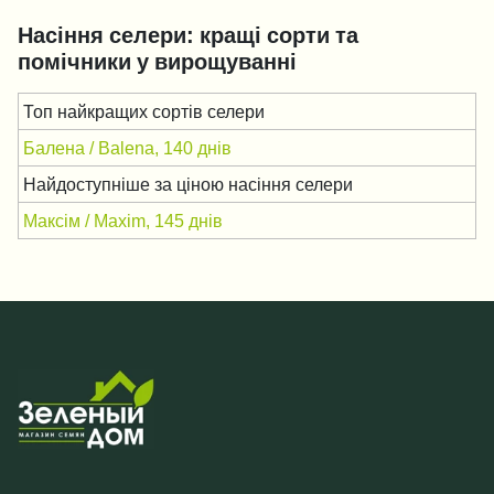
Насіння селери: кращі сорти та
помічники у вирощуванні
Топ найкращих сортів селери
Балена / Balena, 140 днів
Найдоступніше за ціною насіння селери
Максім / Maxim, 145 днів