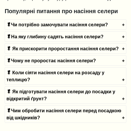
Популярні питання про насіння селери
🥬Чи потрібно замочувати насіння селери?
🥬На яку глибину садять насіння селери?
🥬 Як прискорити проростання насіння селери?
🥬Чому не проростає насіння селери?
🥬 Коли сіяти насіння селери на розсаду у
теплицю?
🥬 Як підготувати насіння селери до посадки у
відкритий ґрунт?
🥬Чим обробити насіння селери перед посадкою
від шкідників?