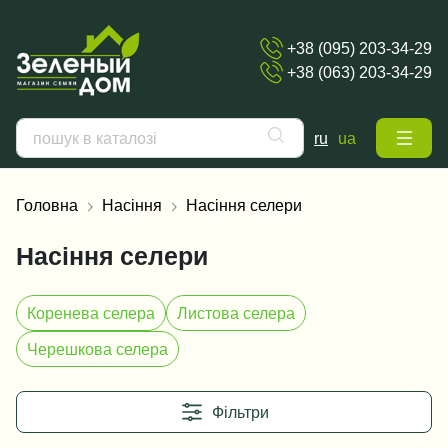
+38 (095) 203-34-29
+38 (063) 203-34-29
ru
ua
Головна
Насіння
Насіння селери
Насіння селери
Коренева селера
Листова селера
Черешкова селера
Фільтри