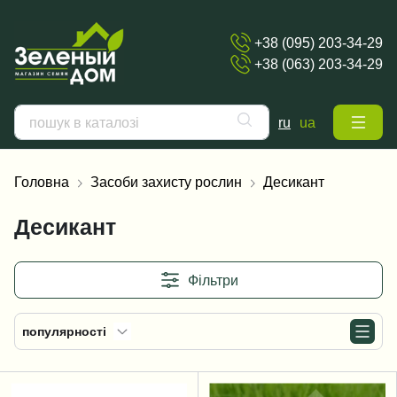
+38 (095) 203-34-29
+38 (063) 203-34-29
ru
ua
Головна
Засоби захисту рослин
Десикант
Десикант
Фільтри
популярності