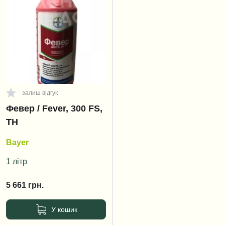
залиш відгук
Февер / Fever, 300 FS,
ТН
Bayer
1 літр
5 661
грн.
У кошик