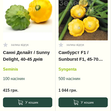
залиш відгук
залиш відгук
Санні Делайт / Sunny
Санбурст F1 /
Delight, 40-45 днів
Sunburst F1, 45-70
днів
Seminis
Syngenta
100 насінин
500 насінин
415
грн.
1 044
грн.
У кошик
У кошик