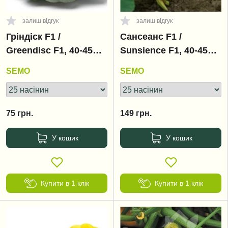
залиш відгук
залиш відгук
Гріндіск F1 /
Сансеанс F1 /
Greendisc F1, 40-45
Sunsience F1, 40-45
днів
днів
SEMO
SEMO
75
грн.
149
грн.
У кошик
У кошик
Купити в 1 клік
Купити в 1 клік