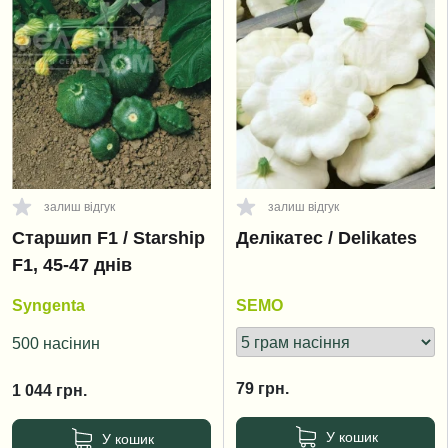
залиш відгук
залиш відгук
Старшип F1 / Starship
Делікатес / Delikates
F1, 45-47 днів
Syngenta
SEMO
500 насінин
79
грн.
1 044
грн.
У кошик
У кошик