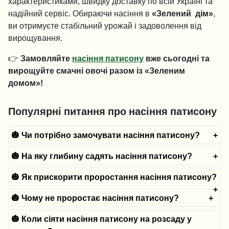
характеристиками, швидку доставку по всій Україні та
надійний сервіс. Обираючи насіння в
«Зелений дім»
,
ви отримуєте стабільний урожай і задоволення від
вирощування.
👉
Замовляйте
насіння патисону
вже сьогодні та
вирощуйте смачні овочі разом із «Зеленим
домом»!
Популярні питання про насіння патисону
🎃 Чи потрібно замочувати насіння патисону?
🎃 На яку глибину садять насіння патисону?
🎃 Як прискорити проростання насіння патисону?
🎃 Чому не проростає насіння патисону?
🎃 Коли сіяти насіння патисону на розсаду у