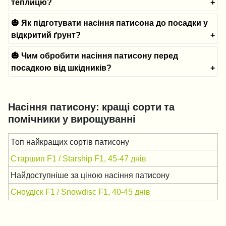
теплицю?
🎃 Як підготувати насіння патисона до посадки у
відкритий ґрунт?
🎃 Чим обробити насіння патисону перед
посадкою від шкідників?
Насіння патисону: кращі сорти та
помічники у вирощуванні
Топ найкращих сортів патисону
Старшип F1 / Starship F1, 45-47 днів
Найдоступніше за ціною насіння патисону
Сноудіск F1 / Snowdisc F1, 40-45 днів