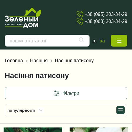
+38 (095) 203-34-29
+38 (063) 203-34-29
ru
ua
Головна
Насіння
Насіння патисону
Насіння патисону
Фільтри
популярності