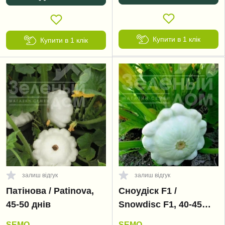
Купити в 1 клік
Купити в 1 клік
залиш відгук
залиш відгук
Патінова / Patinova,
Сноудіск F1 /
45-50 днів
Snowdisc F1, 40-45
днів
SEMO
SEMO