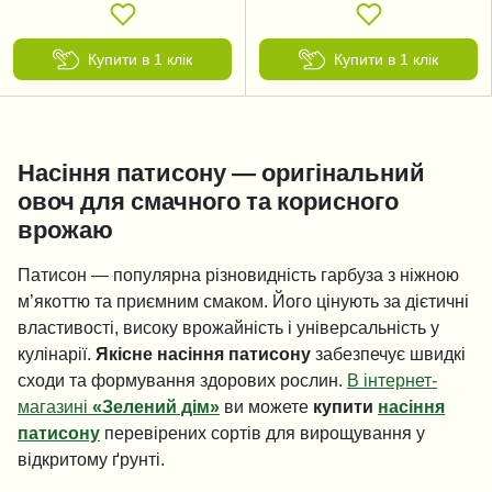
Купити в 1 клік
Купити в 1 клік
Насіння патисону — оригінальний
овоч для смачного та корисного
врожаю
Патисон — популярна різновидність гарбуза з ніжною
м’якоттю та приємним смаком. Його цінують за дієтичні
властивості, високу врожайність і універсальність у
кулінарії.
Якісне насіння патисону
забезпечує швидкі
сходи та формування здорових рослин.
В інтернет-
магазині
«Зелений дім»
ви можете
купити
насіння
патисону
перевірених сортів для вирощування у
відкритому ґрунті.