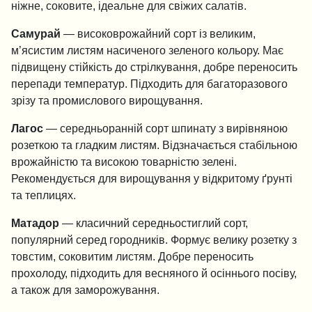
ніжне, соковите, ідеальне для свіжих салатів.
Самурай
— високоврожайний сорт із великим,
м’ясистим листям насиченого зеленого кольору. Має
підвищену стійкість до стрілкування, добре переносить
перепади температур. Підходить для багаторазового
зрізу та промислового вирощування.
Лагос
— середньоранній сорт шпинату з вирівняною
розеткою та гладким листям. Відзначається стабільною
врожайністю та високою товарністю зелені.
Рекомендується для вирощування у відкритому ґрунті
та теплицях.
Матадор
— класичний середньостиглий сорт,
популярний серед городників. Формує велику розетку з
товстим, соковитим листям. Добре переносить
прохолоду, підходить для весняного й осіннього посіву,
а також для заморожування.