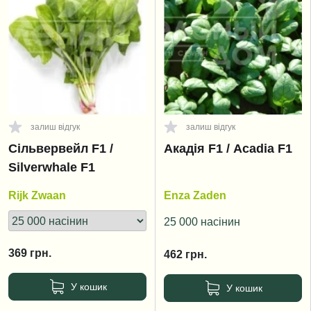
залиш відгук
залиш відгук
Сільвервейл F1 /
Акадія F1 / Acadia F1
Silverwhale F1
Rijk Zwaan
Enza Zaden
25 000 насінин
369
грн.
462
грн.
У кошик
У кошик