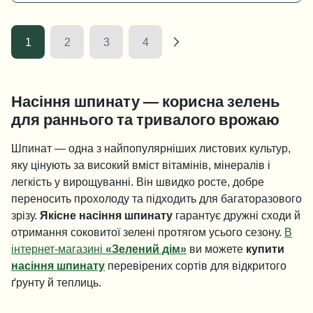
1
2
3
4
Насіння шпинату — корисна зелень
для раннього та тривалого врожаю
Шпинат — одна з найпопулярніших листових культур,
яку цінують за високий вміст вітамінів, мінералів і
легкість у вирощуванні. Він швидко росте, добре
переносить прохолоду та підходить для багаторазового
зрізу.
Якісне насіння шпинату
гарантує дружні сходи й
отримання соковитої зелені протягом усього сезону.
В
інтернет-магазині
«Зелений дім»
ви можете
купити
насіння шпинату
перевірених сортів для відкритого
ґрунту й теплиць.