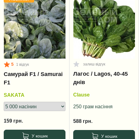
5
залиш відгук
1 відгук
Лагос / Lagos, 40-45
Самурай F1 / Samurai
днів
F1
Clause
SAKATA
250 грам насіння
159
грн.
588
грн.
У кошик
У кошик