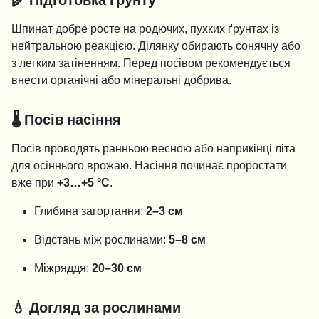
🌾 Підготовка ґрунту
Шпинат добре росте на родючих, пухких ґрунтах із
нейтральною реакцією. Ділянку обирають сонячну або
з легким затіненням. Перед посівом рекомендується
внести органічні або мінеральні добрива.
🌡️ Посів насіння
Посів проводять ранньою весною або наприкінці літа
для осіннього врожаю. Насіння починає проростати
вже при
+3…+5 °C
.
Глибина загортання:
2–3 см
Відстань між рослинами:
5–8 см
Міжряддя:
20–30 см
💧 Догляд за рослинами