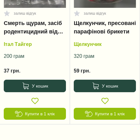
залиш відгук
залиш відгук
Смерть щурам, засіб
Щелкунчик, пресовані
родентицидний від
парафінові брикети
гризунів
Італ Тайгер
Щелкунчик
200 грам
320 грам
37
грн.
59
грн.
У кошик
У кошик
Купити в 1 клік
Купити в 1 клік