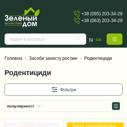
+38 (095) 203-34-29
+38 (063) 203-34-29
ru
ua
Головна
Засоби захисту рослин
Родентициди
Родентициди
Фільтри
популярності
Знято з виробництва