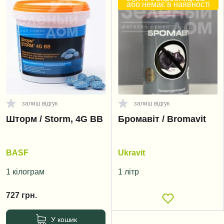
або немає в наявності
залиш відгук
залиш відгук
Шторм / Storm, 4G BB
Бромавіт / Bromavit
BASF
Ukravit
1 кілограм
1 літр
727
грн.
У кошик