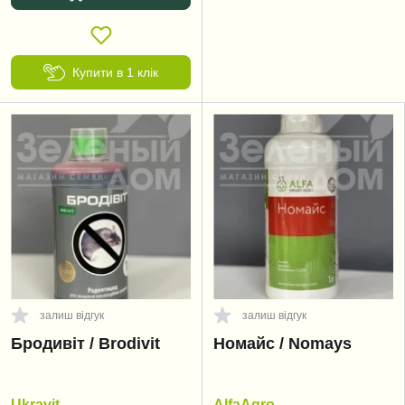
Купити в 1 клік
залиш відгук
залиш відгук
Бродивіт / Brodivit
Номайс / Nomays
Ukravit
AlfaAgro