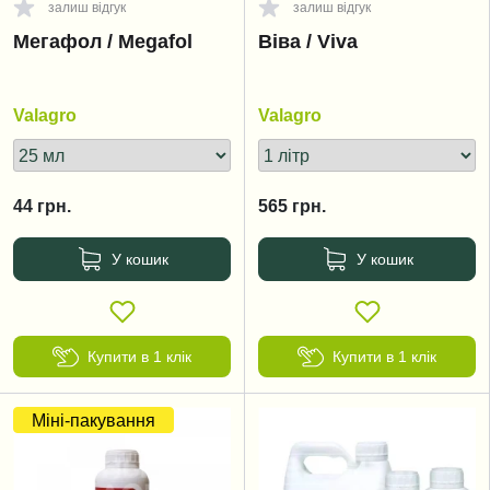
залиш відгук
залиш відгук
Мегафол / Megafol
Віва / Viva
Valagro
Valagro
44
грн.
565
грн.
У кошик
У кошик
Купити в 1 клік
Купити в 1 клік
Міні-пакування