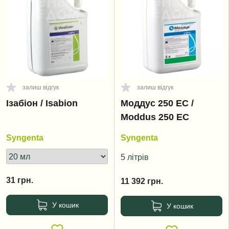
залиш відгук
залиш відгук
Ізабіон / Isabion
Моддус 250 EC /
Moddus 250 EC
Syngenta
Syngenta
5 літрів
31
грн.
11 392
грн.
У кошик
У кошик