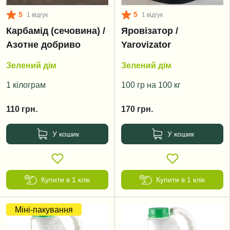
5
5
1 відгук
1 відгук
Карбамід (сечовина) /
Яровізатор /
Азотне добриво
Yarovizator
Зелений дім
Зелений дім
1 кілограм
100 гр на 100 кг
110
грн.
170
грн.
У кошик
У кошик
Купити в 1 клік
Купити в 1 клік
Міні-пакування