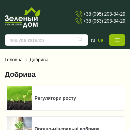
+38 (095) 203-34-29
+38 (063) 203-34-29
ru
ua
Головна
Добрива
Добрива
Регулятори росту
Органо-мінеральні добрива