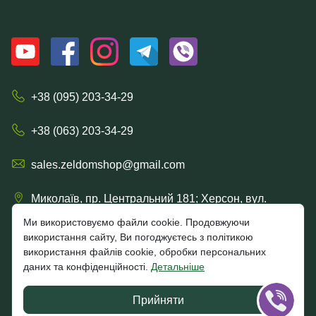
+38 (095) 203-34-29
+38 (063) 203-34-29
sales.zeldomshop@gmail.com
Миколаїв, пр. Центральний 181; Херсон, вул.
Рішельєвська, 57/15
Ми використовуємо файли cookie. Продовжуючи
використання сайту, Ви погоджуєтесь з політикою
використання файлів cookie, обробки персональних
даних та конфіденційності.
Детальніше
4.7
★★★★★
★★★★★
Google
Прийняти
Відгуки клієнтів