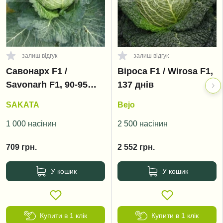
залиш відгук
залиш відгук
Савонарх F1 /
Віроса F1 / Wirosa F1,
Savonarh F1, 90-95
137 днів
днів
SAKATA
Bejo
1 000 насінин
2 500 насінин
709
грн.
2 552
грн.
У кошик
У кошик
Купити в 1 клік
Купити в 1 клік