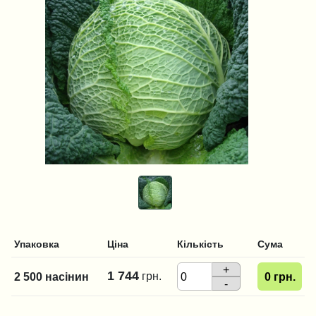
Упаковка
Ціна
Кількість
Сума
+
1 744
грн.
2 500 насінин
0
грн.
-