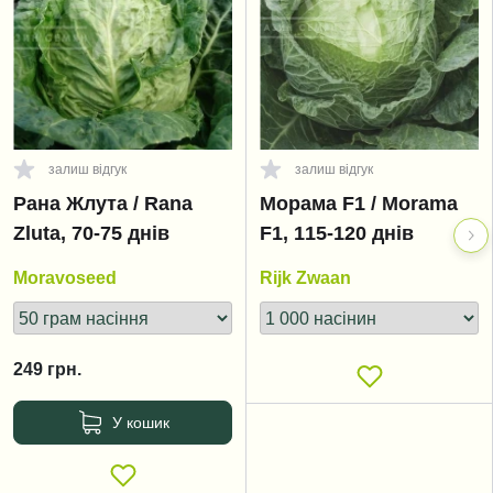
залиш відгук
залиш відгук
Рана Жлута / Rana
Морама F1 / Morama
Zluta, 70-75 днів
F1, 115-120 днів
Moravoseed
Rijk Zwaan
249
грн.
У кошик