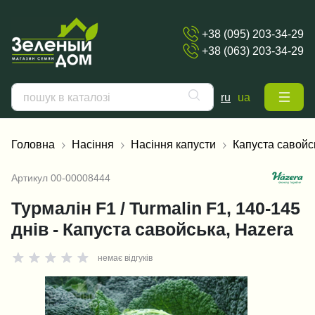
+38 (095) 203-34-29
+38 (063) 203-34-29
ru
ua
Головна
Насіння
Насіння капусти
Капуста савойс
Артикул
00-00008444
Турмалін F1 / Turmalin F1, 140-145
днів - Капуста савойська, Hazera
немає відгуків