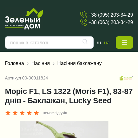
+38 (095) 203-34-29
+38 (063) 203-34-29
ru
ua
Головна
Насіння
Насіння баклажану
Артикул
00-00011824
Моріс F1, LS 1322 (Moris F1), 83-87
днів - Баклажан, Lucky Seed
немає відгуків