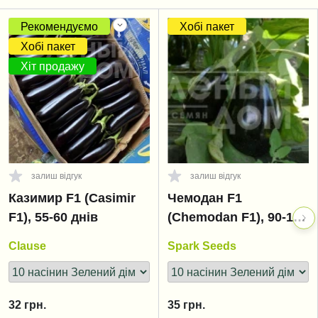
Рекомендуємо
Хобі пакет
Хобі пакет
Хіт продажу
залиш відгук
залиш відгук
Казимир F1 (Casimir
Чемодан F1
F1), 55-60 днів
(Chemodan F1), 90-105
днів
Clause
Spark Seeds
32
грн.
35
грн.