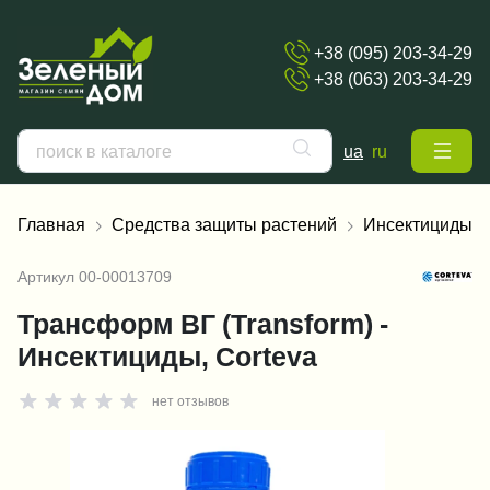
+38 (095) 203-34-29
+38 (063) 203-34-29
ua
ru
Главная
Средства защиты растений
Инсектициды
Артикул
00-00013709
Трансформ ВГ (Transform) -
Инсектициды, Corteva
нет отзывов