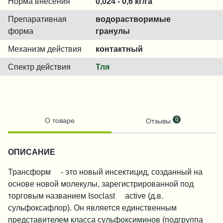
Норма внесения
0,024 - 0,6 кг/га
Препаративная
водорастворимые
форма
гранулы
Механизм действия
контактный
Спектр действия
Тля
0
О товаре
Отзывы
ОПИСАНИЕ
Трансформ™ - это новый инсектицид, созданный на
основе новой молекулы, зарегистрированной под
торговым названием Isoclast™ active (д.в.
сульфоксафлор). Он является единственным
представителем класса сульфоксиминов (подгруппа