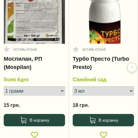
оставь отзыв
оставь отзыв
Моспилан, РП
Турбо Престо (Turbo
(Mospilan)
Presto)
Sumi Agro
Сімейний сад
15
грн.
18
грн.
В корзину
В корзину