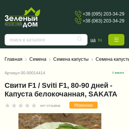
+38 (095) 203-34-29
+38 (063) 203-34-29
ua
ru
Главная
Семена
Семена капусты
Семена капуст
Артикул
00-00014414
Свити F1 / Sviti F1, 80-90 дней -
Капуста белокочанная, SAKATA
Новинки
нет отзывов