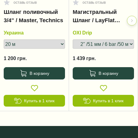
оставь отзыв
оставь отзыв
Шланг поливочный
Магистральный
3/4" / Master, Technics
Шланг / LayFlat
OxiDrip
Украина
OXI Drip
1 200
грн.
1 439
грн.
В корзину
В корзину
Купить в 1 клик
Купить в 1 клик