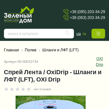
+38 (095) 203-34-29
+38 (063) 203-34-29
ua
ru
Главная
Полив
Шланги и ЛФТ (LFT)
OXI
Артикул
00-00013734
Drip
Спрей Лента / OxiDrip - Шланги и
ЛФТ (LFT), OXI Drip
нет отзывов