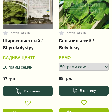
оставь отзыв
оставь отзыв
Широколистный /
Бельвильский /
Shyrokolystyy
Belvilskiy
САДИБА ЦЕНТР
SEMO
10 грамм семян
98
грн.
37
грн.
В корзину
В корзину