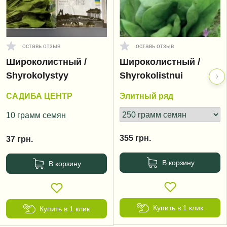
оставь отзыв
оставь отзыв
Широколистный /
Широколистный /
Shyrokolystyy
Shyrokolistnui
САДИБА ЦЕНТР
Элитный ряд
10 грамм семян
355
грн.
37
грн.
В корзину
В корзину
Купить в 1 клик
Купить в 1 клик