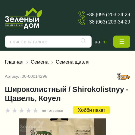
+38 (095) 203-34-29
+38 (063) 203-34-29
ua
ru
Главная
Семена
Семена щавля
Артикул
00-00014296
Широколистный / Shirokolistnyy -
Щавель, Коуел
Хобби пакет
нет отзывов