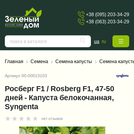
+38 (095) 203-34-29
+38 (063) 203-34-29
ua
ru
Главная
Семена
Семена капусты
Семена капуст
Артикул
00-00013103
Росберг F1 / Rosberg F1, 47-50
дней - Капуста белокочанная,
Syngenta
нет отзывов