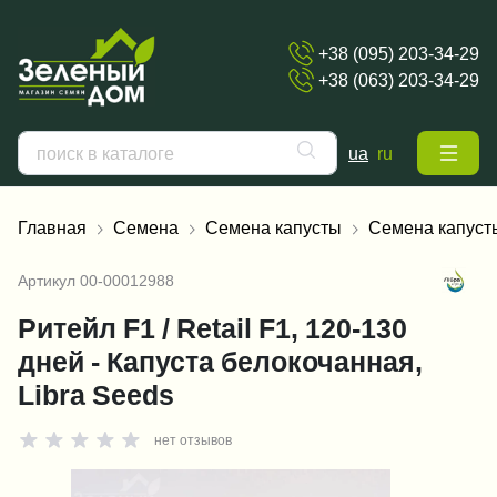
+38 (095) 203-34-29
+38 (063) 203-34-29
ua
ru
Главная
Семена
Семена капусты
Семена капуст
Артикул
00-00012988
Ритейл F1 / Retail F1, 120-130
дней - Капуста белокочанная,
Libra Seeds
нет отзывов