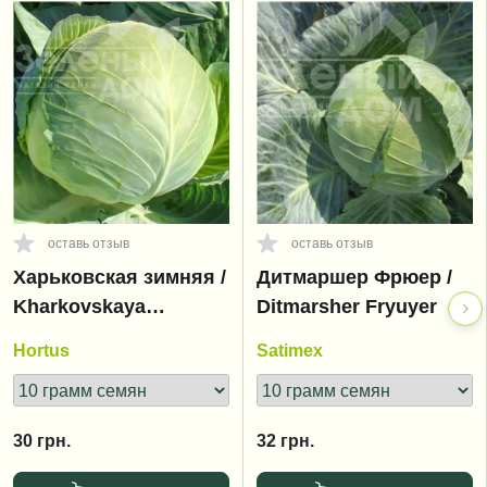
оставь отзыв
оставь отзыв
Харьковская зимняя /
Дитмаршер Фрюер /
Kharkovskaya
Ditmarsher Fryuyer
zimnyaya
Hortus
Satimex
30
грн.
32
грн.