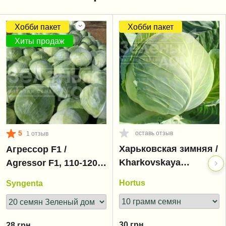
Хобби пакет
Хобби пакет
Хиты продаж
5
оставь отзыв
1 отзыв
Харьковская зимняя /
Агрессор F1 /
Kharkovskaya
Agressor F1, 110-120
zimnyaya
дней
Hortus
Syngenta
30
грн.
28
грн.