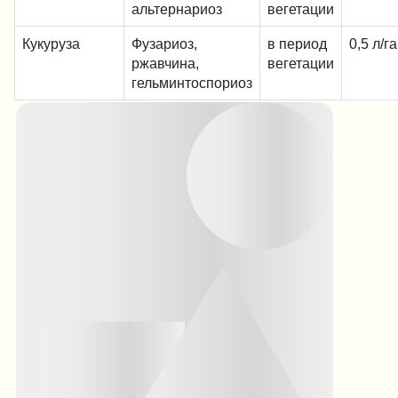
альтернариоз
вегетации
Кукуруза
Фузариоз,
в период
0,5 л/г
ржавчина,
вегетации
гельминтоспориоз