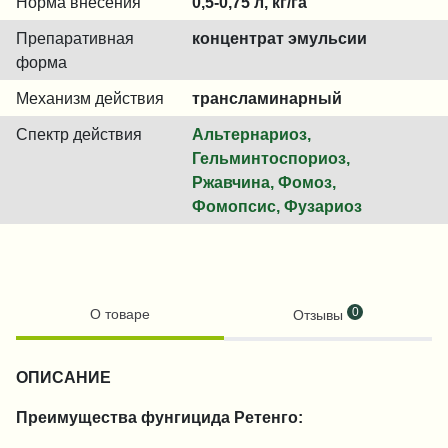
Норма внесения
0,5-0,75 л, кг/га
Препаративная
концентрат эмульсии
форма
Механизм действия
трансламинарный
Спектр действия
Альтернариоз,
Гельминтоспориоз,
Ржавчина, Фомоз,
Фомопсис, Фузариоз
0
О товаре
Отзывы
ОПИСАНИЕ
Преимущества фунгицида Ретенго: