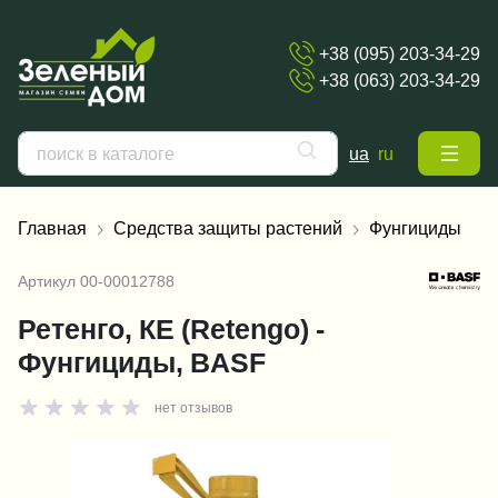
+38 (095) 203-34-29
+38 (063) 203-34-29
ua
ru
Главная
Средства защиты растений
Фунгициды
Артикул
00-00012788
Ретенго, КЕ (Retengo) -
Фунгициды, BASF
нет отзывов