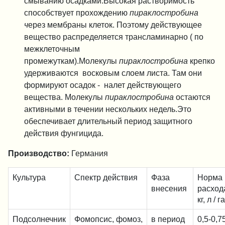
смыванию осадками.Высокая растворимость
способствует прохождению
пираклостробина
ч
ерез мембраны клеток. Поэтому действующее
вещество распределяется трансламинарно ( по
межклеточным
промежуткам).Молекулы
пираклостробина
крепко
удерживаются восковым слоем листа. Там они
формируют осадок - налет действующего
вещества. Молекулы
пираклостробина
остаются
активными в течении нескольких недель.Это
обеспечивает длительный период защитного
действия фунгицида.
Производство:
Германия
Культура
Спектр действия
Фаза
Норма
внесения
расх
кг, л / га
Подсолнечник
Фомопсис, фомоз,
в период
0,5-0,7