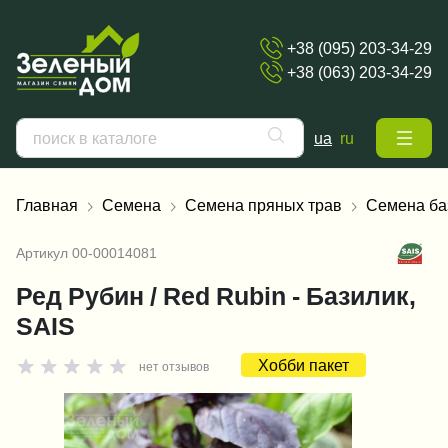
+38 (095) 203-34-29
+38 (063) 203-34-29
ua
ru
Главная
Семена
Семена пряных трав
Семена ба
Артикул
00-00014081
Ред Рубин / Red Rubin - Базилик,
SAIS
Хобби пакет
нет отзывов