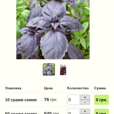
Упаковка
Цена
Количество
Сумма
+
76
грн.
10 грамм семян
0
грн.
-
+
540
грн.
50 грамм семян
0
грн.