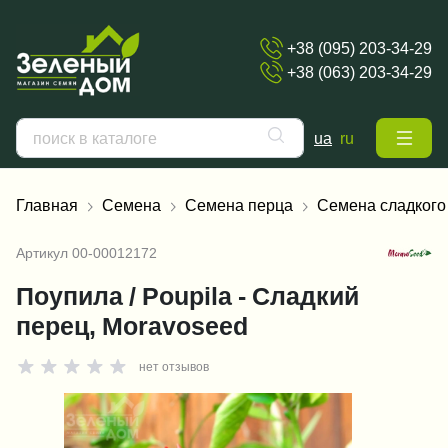
+38 (095) 203-34-29
+38 (063) 203-34-29
ua
ru
Главная
Семена
Семена перца
Семена сладкого
Артикул
00-00012172
Поупила / Poupila - Сладкий
перец, Moravoseed
нет отзывов