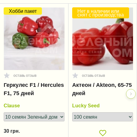
Хобби пакет
Нет в наличии или
снят с производства
оставь отзыв
оставь отзыв
Геркулес F1 / Hercules
Актеон / Akteon, 65-75
F1, 75 дней
дней
Clause
Lucky Seed
30
грн.