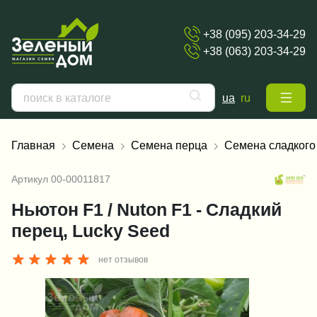
+38 (095) 203-34-29
+38 (063) 203-34-29
ua
ru
Главная
Семена
Семена перца
Семена сладкого
Артикул
00-00011817
Ньютон F1 / Nuton F1 - Сладкий
перец, Lucky Seed
нет отзывов