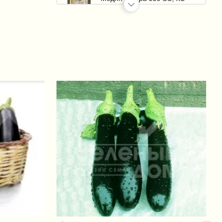
(Medzian Extra)
+32 грн.
Мастер NPK 20.20.20 /
Master NPK 20.20.20
+276 грн.
Ридомил Голд MZ 68 WG
(Ridomil Gold MZ 68 WG)
+38 грн.