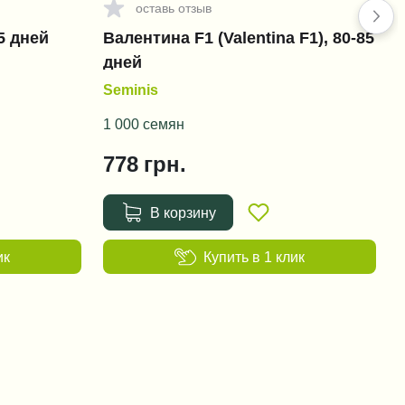
оставь отзыв
75 дней
Валентина F1 (Valentina F1), 80-85
дней
Seminis
1 000 семян
778
грн.
В корзину
ик
Купить в 1 клик