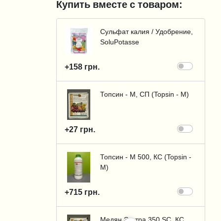
Купить вместе с товаром:
Сульфат калия / Удобрение,
SoluPotasse
+158 грн.
Топсин - М, СП (Topsin - M)
+27 грн.
Топсин - М 500, КС (Topsin -
M)
+715 грн.
Медян Экстра 350 SC, КС