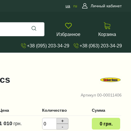
ua
ru
Личный кабинет
Избранное
Корзина
+38 (095) 203-34-29
+38 (063) 203-34-29
ics
Артикул
00-00011406
Цена
Количество
Сумма
+
1 010
грн.
0
грн.
-