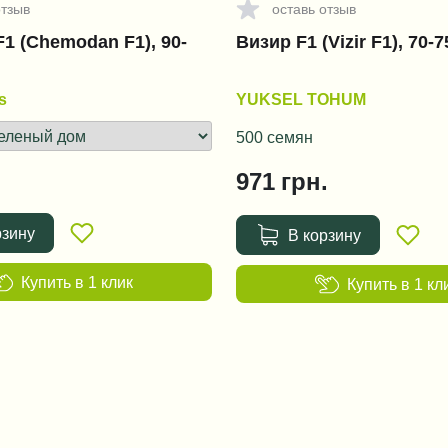
отзыв
оставь отзыв
1 (Chemodan F1), 90-
Визир F1 (Vizir F1), 70-
s
YUKSEL TOHUM
500 семян
971
грн.
рзину
В корзину
Купить в 1 клик
Купить в 1 кл