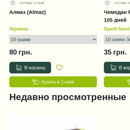
оставь отзыв
оставь 
Алмаз (Almaz)
Чемодан F
105 дней
Украина
Spark Seed
80
грн.
35
грн.
В корзину
В ко
Купить в 1 клик
Недавно просмотренные