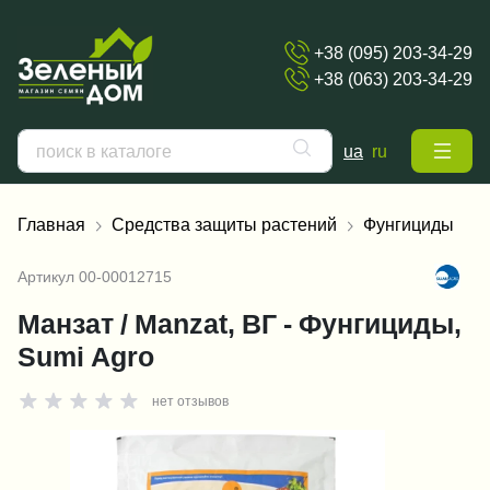
+38 (095) 203-34-29
+38 (063) 203-34-29
ua
ru
Главная
Средства защиты растений
Фунгициды
Артикул
00-00012715
Манзат / Manzat, ВГ - Фунгициды,
Sumi Agro
нет отзывов