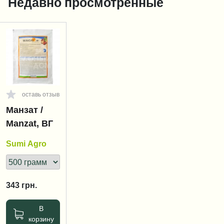
Недавно просмотренные
оставь отзыв
Манзат /
Manzat, ВГ
Sumi Agro
343
грн.
В
корзину