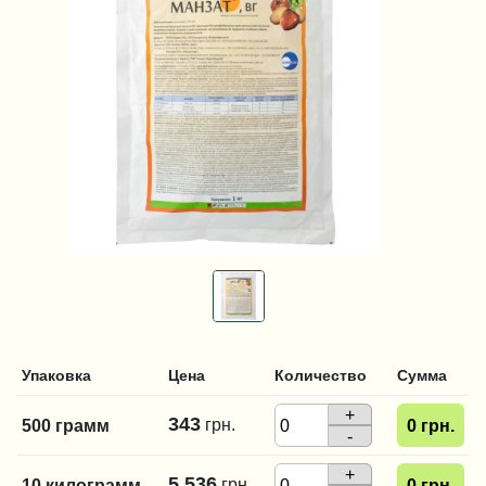
Упаковка
Цена
Количество
Сумма
+
343
грн.
500 грамм
0
грн.
-
+
5 536
грн.
10 килограмм
0
грн.