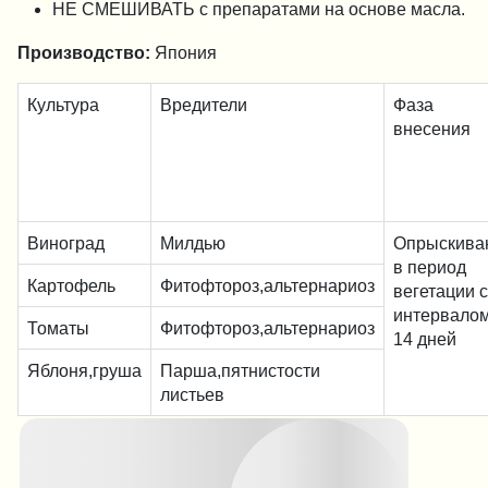
НЕ СМЕШИВАТЬ с препаратами на основе масла.
Производство:
Япония
Культура
Вредители
Фаза
внесения
Виноград
Милдью
Опрыскива
в период
Картофель
Фитофтороз,альтернариоз
вегетации с
интервалом
Томаты
Фитофтороз,альтернариоз
14 дней
Яблоня,груша
Парша,пятнистости
листьев