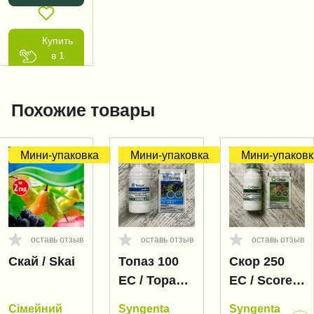
Купить
в 1
клик
Похожие товары
Мини-упаковка
Мини-упаковка
Мини-упаковк
оставь отзыв
оставь отзыв
оставь отзыв
Скай / Skai
Топаз 100
Скор 250
EC / Topaz
EC / Score
100 EC
250 EC
Сімейний
Syngenta
Syngenta