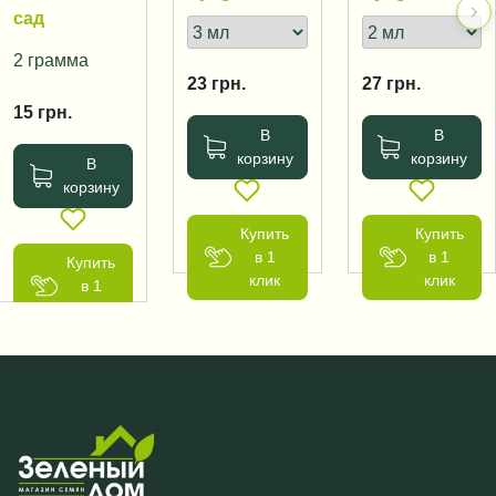
сад
2 грамма
23
грн.
27
грн.
15
грн.
В
В
корзину
корзину
В
корзину
Купить
Купить
в 1
в 1
Купить
клик
клик
в 1
клик