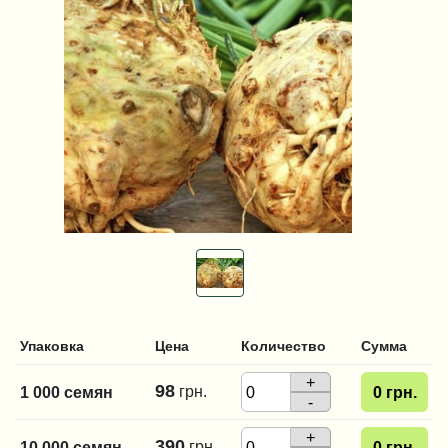
Упаковка
Цена
Количество
Сумма
+
98
грн.
1 000 семян
0
грн.
-
+
390
грн.
10 000 семян
0
грн.