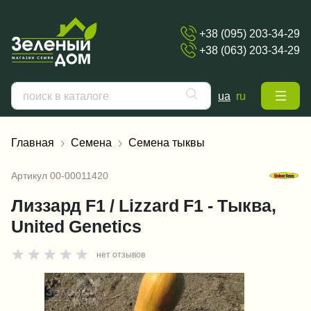
+38 (095) 203-34-29
+38 (063) 203-34-29
ua
ru
Главная
Семена
Семена тыквы
Артикул
00-00011420
Лиззард F1 / Lizzard F1 - Тыква,
United Genetics
нет отзывов