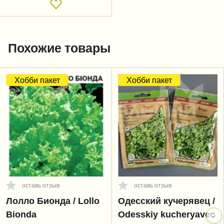
Похожие товары
Хобби пакет
Хобби пакет
оставь отзыв
оставь отзыв
Лолло Бионда / Lollo
Одесский кучерявец /
Bionda
Odesskiy kucheryavec