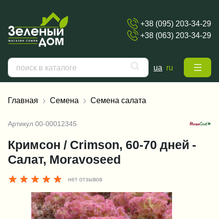
+38 (095) 203-34-29
+38 (063) 203-34-29
ua
ru
Главная
Семена
Семена салата
Артикул
00-00012345
Кримсон / Crimson, 60-70 дней -
Салат, Moravoseed
нет отзывов