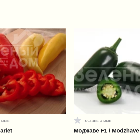
отзыв
оставь отзыв
ariet
Моджаве F1 / Modzhave