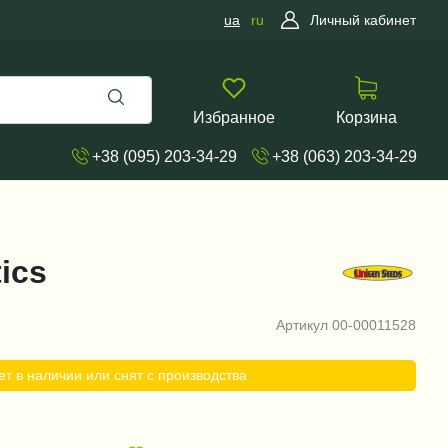
ua
ru
Личный кабинет
Избранное
Корзина
+38 (095) 203-34-29
+38 (063) 203-34-29
ics
Артикул
00-00011528
ет в наличии или снят с производства