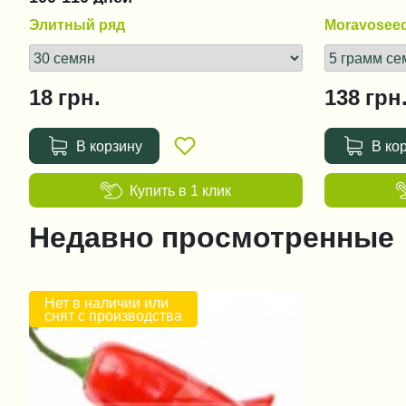
Элитный ряд
Moravosee
18
грн.
138
грн
В корзину
В ко
Купить в 1 клик
Недавно просмотренные
Нет в наличии или
снят с производства