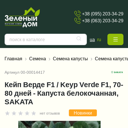
+38 (095) 203-34-29
+38 (063) 203-34-29
ua
ru
Главная
Семена
Семена капусты
Семена капуст
Артикул
00-00014417
Кейп Верде F1 / Keyp Verde F1, 70-
80 дней - Капуста белокочанная,
SAKATA
Новинки
нет отзывов