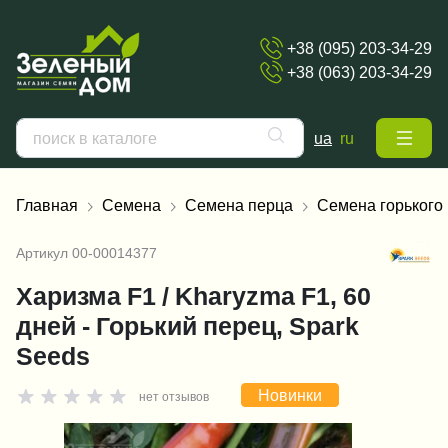
+38 (095) 203-34-29
+38 (063) 203-34-29
ua
ru
Главная
Семена
Семена перца
Семена горького
Артикул
00-00014377
Харизма F1 / Kharyzma F1, 60
дней - Горький перец, Spark
Seeds
Новинки
нет отзывов