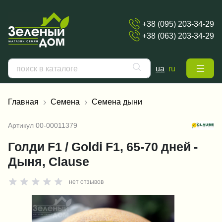
+38 (095) 203-34-29
+38 (063) 203-34-29
ua
ru
Главная
Семена
Семена дыни
Артикул
00-00011379
Голди F1 / Goldi F1, 65-70 дней -
Дыня, Clause
нет отзывов