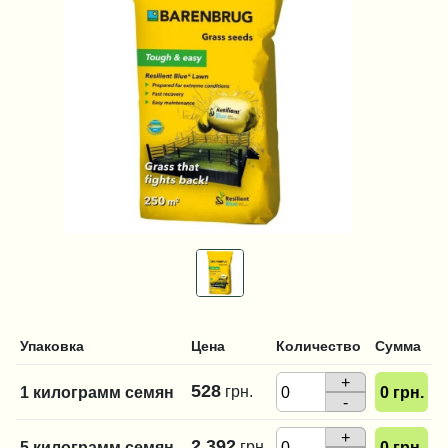
Упаковка
Цена
Количество
Сумма
+
528
грн.
1 килограмм семян
0
грн.
-
+
2 392
грн.
5 килограмм семян
0
грн.