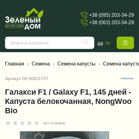
+38 (095) 203-34-29
+38 (063) 203-34-29
ua
ru
Главная
Семена
Семена капусты
Семена капуст
Артикул
00-00011727
Галакси F1 / Galaxy F1, 145 дней -
Капуста белокочанная, NongWoo
Bio
нет отзывов