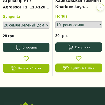
Харьковская зимняя /
Агрессор F1 /
Kharkovskaya
Agressor F1, 110-120
zimnyaya
дней
Hortus
Syngenta
30
грн.
28
грн.
В корзину
В корзину
Купить в 1 клик
Купить в 1 клик