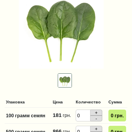
Упаковка
Цена
Количество
Сумма
+
181
грн.
100 грамм семян
0
грн.
-
+
866
грн.
500 грамм семян
0
грн.