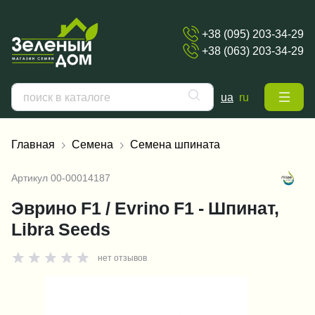
+38 (095) 203-34-29
+38 (063) 203-34-29
ua
ru
Главная
Семена
Семена шпината
Артикул
00-00014187
Эврино F1 / Evrino F1 - Шпинат,
Libra Seeds
нет отзывов