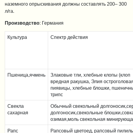
наземного опрыскивания должны составлять 200– 300
л/га.
Производство
: Германия
Культура
Спектр действия
Пшеница,ячмень
Злаковые тли, хлебные клопы (клоп
вредная ракушка, Элия остроголовая
пиявицы, хлебные блошки, пшеничн
трипс
Свекла
Обычный свекольный долгоносик,се
сахарная
долгоносик,свекольные блошки,совк
озимая,моль свекольная минирующ
Рапс
Рапсовый цветоед, рапсовый пилиль