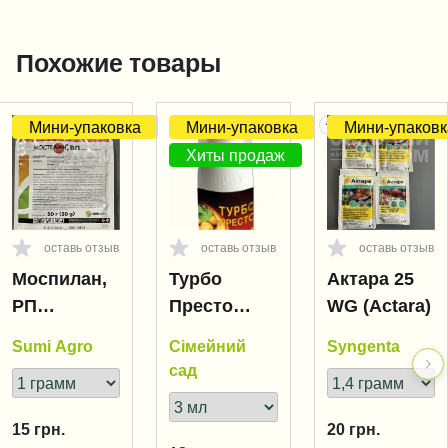
клик
Похожие товары
Мини-упаковка
Мини-упаковка
Мини-упаковк
Хиты продаж
оставь отзыв
оставь отзыв
оставь отзыв
Моспилан,
Турбо
Актара 25
РП
Престо
WG (Actara)
(Mospilan)
(Turbo
Sumi Agro
Сімейний
Syngenta
Presto)
сад
15
грн.
20
грн.