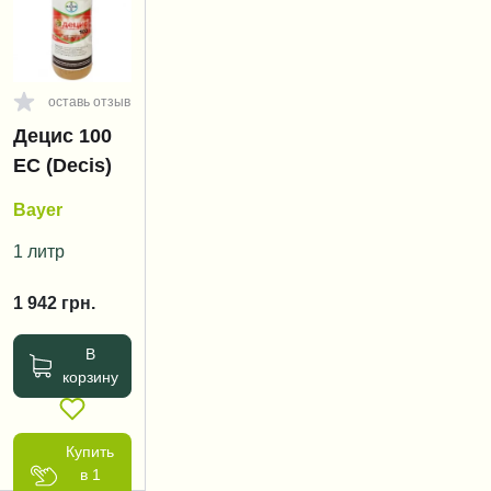
оставь отзыв
Децис 100
ЕС (Decis)
Bayer
1 литр
1 942
грн.
В
корзину
Купить
в 1