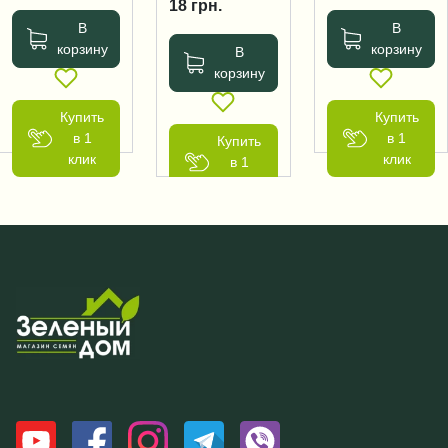
18
грн.
В
В
корзину
корзину
В
корзину
Купить
Купить
в 1
в 1
Купить
клик
клик
в 1
клик