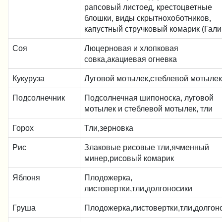
рапсовый листоед, крестоцветные
блошки, виды скрытнохоботников,
капустный стручковый комарик (Гали
Соя
Люцерновая и хлопковая
совка,акациевая огневка
Кукуруза
Луговой мотылек,стеблевой мотылек
Подсолнечник
Подсолнечная шипоноска, луговой
мотылек и стеблевой мотылек, тли
Горох
Тли,зерновка
Рис
Злаковые рисовые тли,ячменный
минер,рисовый комарик
Яблоня
Плодожерка,
листовертки,тли,долгоносики
Груша
Плодожерка,листовертки,тли,долгон