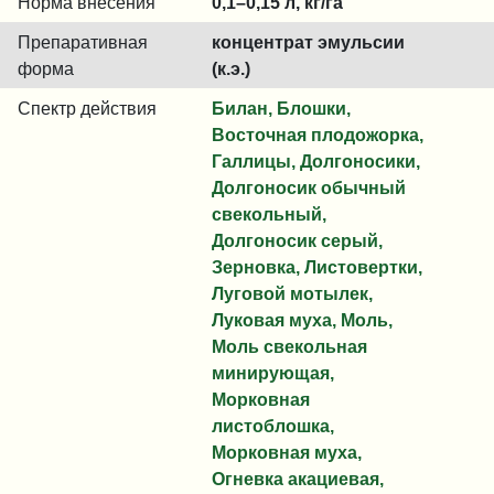
Норма внесения
0,1–0,15 л, кг/га
Препаративная
концентрат эмульсии
форма
(к.э.)
Спектр действия
Билан, Блошки,
Восточная плодожорка,
Галлицы, Долгоносики,
Долгоносик обычный
свекольный,
Долгоносик серый,
Зерновка, Листовертки,
Луговой мотылек,
Луковая муха, Моль,
Моль свекольная
минирующая,
Морковная
листоблошка,
Морковная муха,
Огневка акациевая,