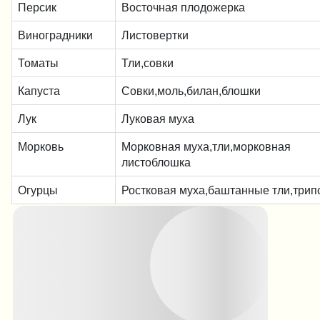
Персик
Восточная плодожерка
Виноградники
Листовертки
Томаты
Тли,совки
Капуста
Совки,моль,билан,блошки
Лук
Луковая муха
Морковь
Морковная муха,тли,морковная
листоблошка
Огурцы
Ростковая муха,баштанные тли,трип