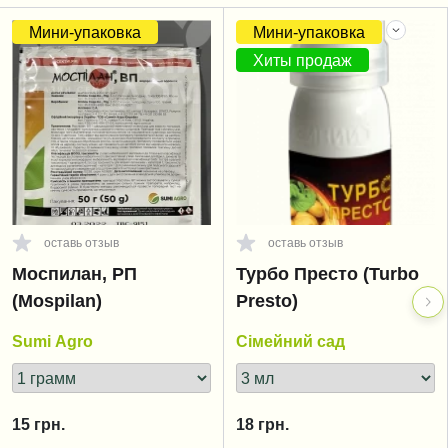
Мини-упаковка
Мини-упаковка
Хиты продаж
оставь отзыв
оставь отзыв
Моспилан, РП
Турбо Престо (Turbo
(Mospilan)
Presto)
Sumi Agro
Сімейний сад
15
грн.
18
грн.