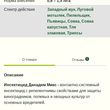
Норма внесения
0,8 – 1,5 л/га
Спектр действия
Западный жук, Луговой
мотылек, Пилильщик,
Пьявицы, Совка, Совка
капустная, Тля
злаковая, Трипсы
0
О товаре
Отзывы
Описание
Инсектицид Данадим Микс -
контактно-системный
инсектицид с репелентнимы свойствами для защиты
виноградников, полевых и овощных культур от
основных вредителей.