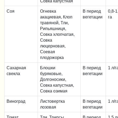
Совка капустная
Соя
Огневка
В период
0,8-1
акациевая, Клоп
вегетации
га
травяной, Тли,
Рипьяшниця,
Совка хлопчатая,
Совка
люцерновая,
Соевая
плодожорка
Сахарная
Блошки
В период
1 л/г
свекла
буряковые,
вегетации
Долгоносики,
Совка капустная,
Совка озимая
Виноград
Листовертка
В период
1 л/г
лозовая
вегетации
Томат
Тли, Трипсы
В период
1,5 л