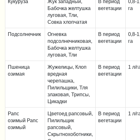
Кукуруза
Жук западный,
В период
0,8-1
Бабочка желтушка
вегетации
га
луговая, Тли,
Совка хлопчатая
Подсолнечник
Огневка
В период
0,8-1
подсолнечниковая,
вегетации
га
Бабочка желтушка
луговая, Тли
Пшеница
Жужелицы, Клоп
В период
1 л/г
озимая
вредная
вегетации
черепашка,
Пилильщики, Тля
злаковая, Трипсы,
Цикадки
Рапс
Цветоед рапсовый,
В период
1 л/г
озимый Рапс
Пилильщик
вегетации
озимый
рапсовый,
Скрытнохоботники,