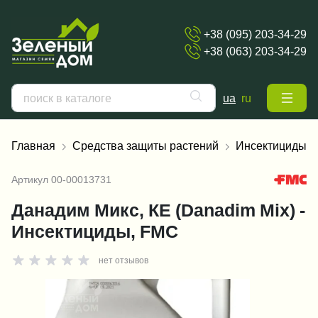
+38 (095) 203-34-29
+38 (063) 203-34-29
ua
ru
Главная
Средства защиты растений
Инсектициды
Артикул
00-00013731
Данадим Микс, КЕ (Danadim Mix) -
Инсектициды, FMC
нет отзывов