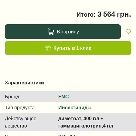
3 564
грн.
Итого:
В корзину
Купить в 1 клик
Характеристики
Бренд
FMC
Тип продукта
Инсектициды
Действующее
диметоат, 400 г/л +
вещество
гаммацигалотрин,4 г/л