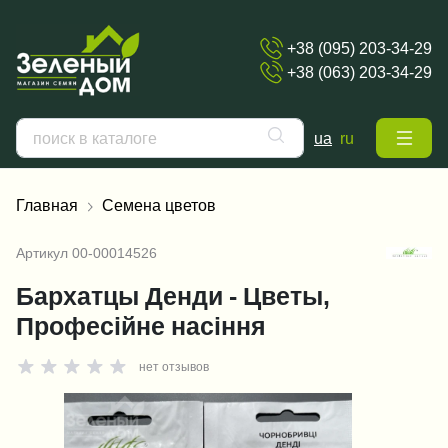
+38 (095) 203-34-29
+38 (063) 203-34-29
ua
ru
Главная
Семена цветов
Артикул
00-00014526
Бархатцы Денди - Цветы,
Професійне насіння
нет отзывов