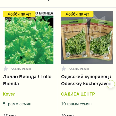
Хобби пакет
Хобби пакет
оставь отзыв
оставь отзыв
Лолло Бионда / Lollo
Одесский кучерявец /
Bionda
Odesskiy kucheryavec
Коуел
САДИБА ЦЕНТР
5 грамм семян
10 грамм семян