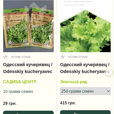
оставь отзыв
оставь отзыв
Одесский кучерявец /
Одесский кучерявец /
Odesskiy kucheryavec
Odesskiy kucheryavec
САДИБА ЦЕНТР
Элитный ряд
10 грамм семян
415
грн.
29
грн.