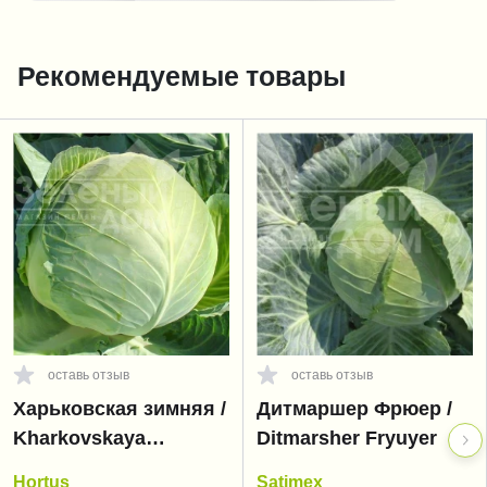
Рекомендуемые товары
оставь отзыв
оставь отзыв
Харьковская зимняя /
Дитмаршер Фрюер /
Kharkovskaya
Ditmarsher Fryuyer
zimnyaya
Hortus
Satimex