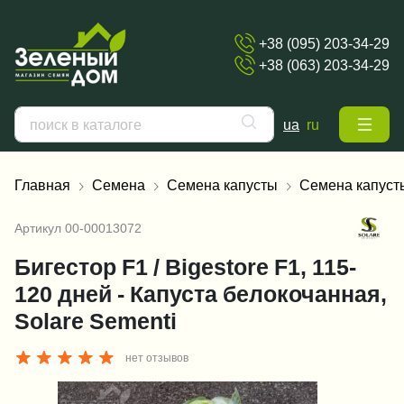
+38 (095) 203-34-29
+38 (063) 203-34-29
ua
ru
Главная
Семена
Семена капусты
Семена капуст
Артикул
00-00013072
Бигестор F1 / Bigestore F1, 115-
120 дней - Капуста белокочанная,
Solare Sementi
нет отзывов