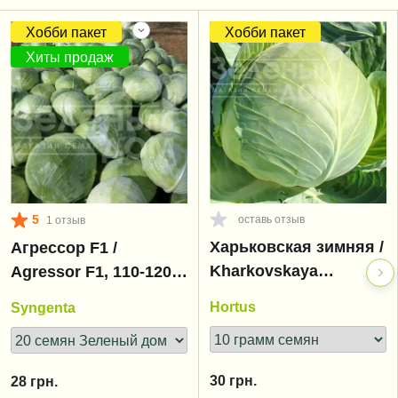
Хобби пакет
Хобби пакет
Хиты продаж
5
оставь отзыв
1 отзыв
Харьковская зимняя /
Агрессор F1 /
Kharkovskaya
Agressor F1, 110-120
zimnyaya
дней
Hortus
Syngenta
30
грн.
28
грн.