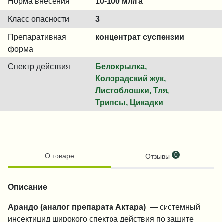
Норма внесения
10-100 мл/га
Класс опасности
3
Препаративная
концентрат суспензии
форма
Спектр действия
Белокрылка,
Колорадский жук,
Листоблошки, Тля,
Трипсы, Цикадки
0
О товаре
Отзывы
Описание
Арандо (аналог препарата Актара)
— системный
инсектицид широкого спектра действия по защите