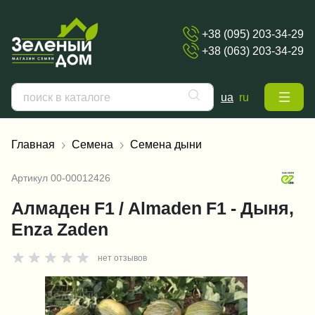
+38 (095) 203-34-29
+38 (063) 203-34-29
ua
ru
Главная
Семена
Семена дыни
Артикул
00-00012426
Алмаден F1 / Almaden F1 - Дыня,
Enza Zaden
нет отзывов