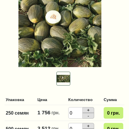
Упаковка
Цена
Количество
Сумма
+
1 756
грн.
250 семян
0
грн.
-
+
3 512
грн.
500 семян
0
грн.